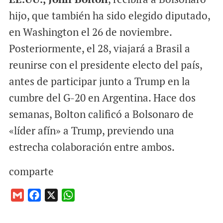
hijo, que también ha sido elegido diputado,
en Washington el 26 de noviembre.
Posteriormente, el 28, viajará a Brasil a
reunirse con el presidente electo del país,
antes de participar junto a Trump en la
cumbre del G-20 en Argentina. Hace dos
semanas, Bolton calificó a Bolsonaro de
«líder afín» a Trump, previendo una
estrecha colaboración entre ambos.
comparte
G
F
X
W
m
a
h
a
c
a