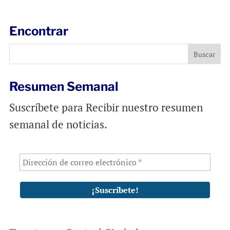
i
e
t
l
b
s
Encontrar
o
A
o
p
k
p
Resumen Semanal
Suscríbete para Recibir nuestro resumen
semanal de noticias.