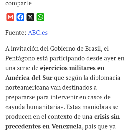
comparte
G
F
X
W
m
a
h
Fuente:
ABC.es
a
c
a
i
e
t
A invitación del Gobierno de Brasil, el
l
b
s
o
A
Pentágono está participando desde ayer en
o
p
una serie de
ejercicios militares en
k
p
América del Sur
que según la diplomacia
norteamericana van destinados a
prepararse para intervenir en casos de
«ayuda humanitaria». Estas maniobras se
producen en el contexto de una
crisis sin
precedentes en Venezuela
, país que ya