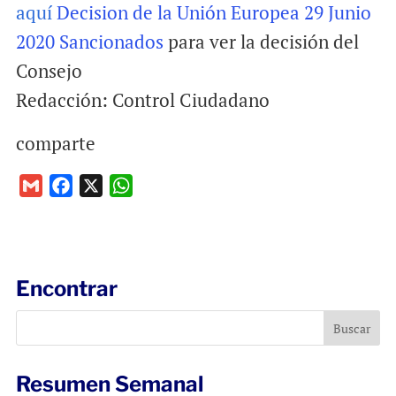
aquí
Decision de la Unión Europea 29 Junio
2020 Sancionados
para ver la decisión del
Consejo
Redacción: Control Ciudadano
comparte
G
F
X
W
m
a
h
a
c
a
i
e
t
l
b
s
Encontrar
o
A
o
p
k
p
Resumen Semanal