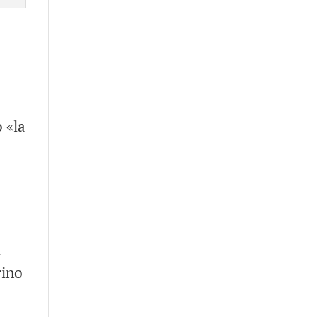
 «la
l
rino