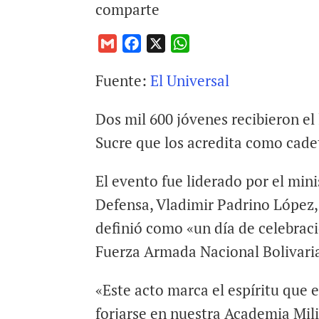
comparte
G
F
X
W
m
a
h
Fuente:
El Universal
a
c
a
i
e
t
Dos mil 600 jóvenes recibieron el
l
b
s
o
A
Sucre que los acredita como cade
o
p
k
p
El evento fue liderado por el mini
Defensa, Vladimir Padrino López,
definió como «un día de celebraci
Fuerza Armada Nacional Bolivari
«Este acto marca el espíritu que
forjarse en nuestra Academia Mil