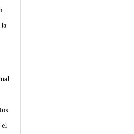
o
 la
onal
tos
 el