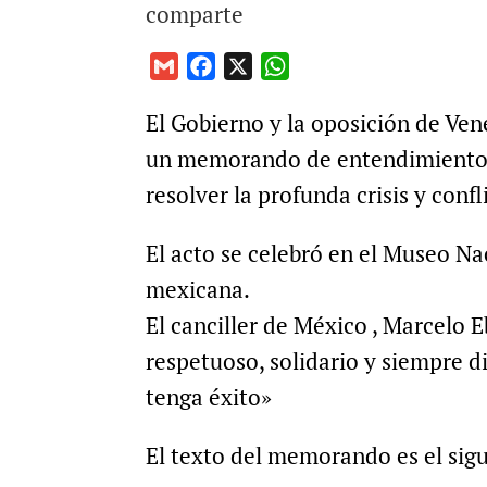
comparte
G
F
X
W
m
a
h
El Gobierno y la oposición de Ve
a
c
a
i
e
t
un memorando de entendimiento p
l
b
s
resolver la profunda crisis y confl
o
A
o
p
El acto se celebró en el Museo Nac
k
p
mexicana.
El canciller de México , Marcelo E
respetuoso, solidario y siempre d
tenga éxito»
El texto del memorando es el sig