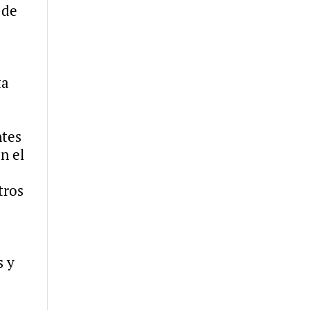
 de
ta
ntes
n el
tros
s y