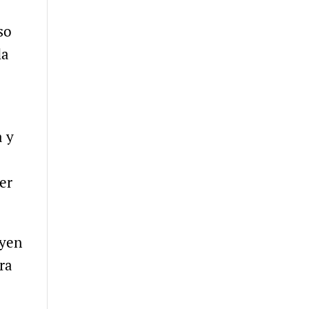
so
la
a y
er
oyen
ra