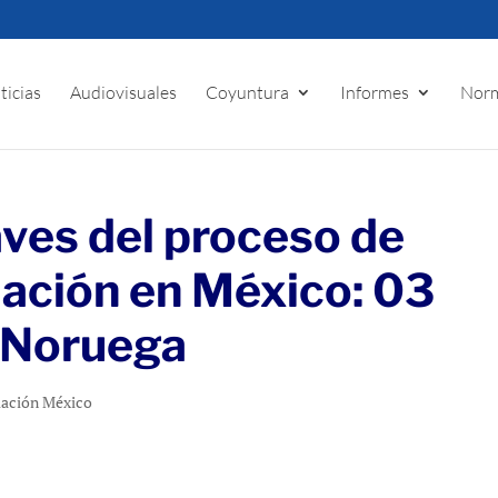
ticias
Audiovisuales
Coyuntura
Informes
Norm
ves del proceso de
iación en México: 03
e Noruega
iación México