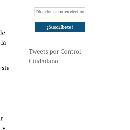
de
 la
Tweets por Control
Ciudadano
esta
ar
a y