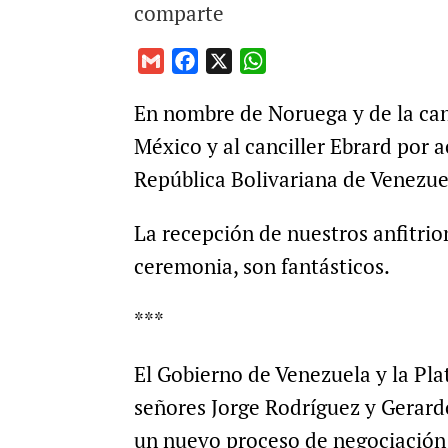
comparte
G
F
X
W
m
a
h
En nombre de Noruega y de la can
a
c
a
i
e
t
México y al canciller Ebrard por 
l
b
s
República Bolivariana de Venezue
o
A
o
p
La recepción de nuestros anfitrio
k
p
ceremonia, son fantásticos.
***
El Gobierno de Venezuela y la Pla
señores Jorge Rodríguez y Gerard
un nuevo proceso de negociación 