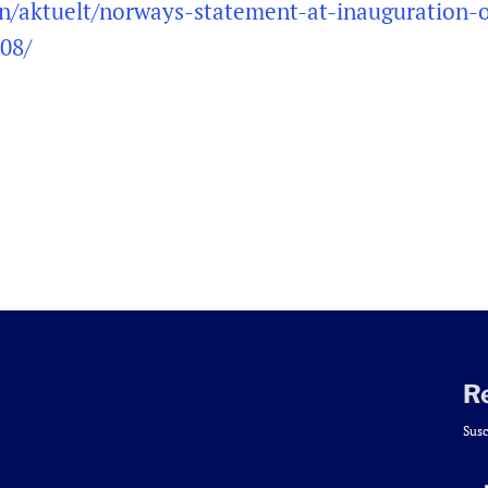
n/aktuelt/norways-statement-at-inauguration-o
08/
R
Susc