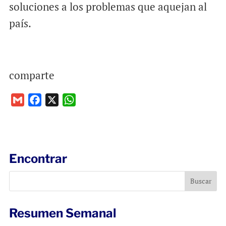
soluciones a los problemas que aquejan al
país.
comparte
G
F
X
W
m
a
h
a
c
a
i
e
t
l
b
s
Encontrar
o
A
o
p
k
p
Resumen Semanal