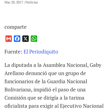
Mar 28, 2017
|
Noticias
comparte
G
F
X
W
m
a
h
Fuente:
El Periodiquito
a
c
a
i
e
t
La diputada a la Asamblea Nacional, Gaby
l
b
s
o
A
Arellano denunció que un grupo de
o
p
funcionarios de la Guardia Nacional
k
p
Bolivariana, impidió el paso de una
Comisión que se dirigía a la tarima
oficialista para exigir al Ejecutivo Nacional