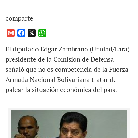
comparte
G
F
X
W
m
a
h
El diputado Edgar Zambrano (Unidad/Lara)
a
c
a
i
e
t
presidente de la Comisión de Defensa
l
b
s
señaló que no es competencia de la Fuerza
o
A
Armada Nacional Bolivariana tratar de
o
p
palear la situación económica del país.
k
p