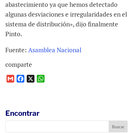
abastecimiento ya que hemos detectado
algunas desviaciones e irregularidades en el
sistema de distribución», dijo finalmente
Pinto.
Fuente:
Asamblea Nacional
comparte
G
F
X
W
m
a
h
a
c
a
i
e
t
l
b
s
Encontrar
o
A
o
p
k
p