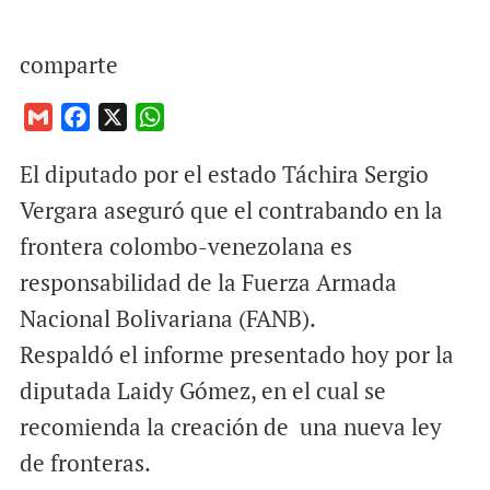
comparte
G
F
X
W
m
a
h
El diputado por el estado Táchira Sergio
a
c
a
i
e
t
Vergara aseguró que el contrabando en la
l
b
s
frontera colombo-venezolana es
o
A
responsabilidad de la Fuerza Armada
o
p
Nacional Bolivariana (FANB).
k
p
Respaldó el informe presentado hoy por la
diputada Laidy Gómez, en el cual se
recomienda la creación de una nueva ley
de fronteras.