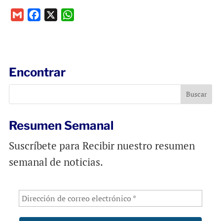
G
F
X
W
m
a
h
a
c
a
i
e
t
l
b
s
Encontrar
o
A
o
p
k
p
Resumen Semanal
Suscríbete para Recibir nuestro resumen
semanal de noticias.