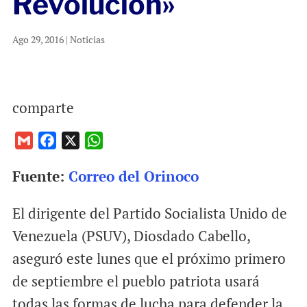
Revolución»
Ago 29, 2016
|
Noticias
comparte
G
F
X
W
m
a
h
Fuente:
Correo del Orinoco
a
c
a
i
e
t
El dirigente del Partido Socialista Unido de
l
b
s
o
A
Venezuela (PSUV), Diosdado Cabello,
o
p
aseguró este lunes que el próximo primero
k
p
de septiembre el pueblo patriota usará
todas las formas de lucha para defender la