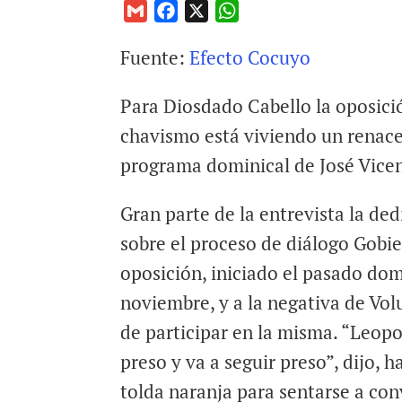
G
F
X
W
m
a
h
Fuente:
Efecto Cocuyo
a
c
a
i
e
t
Para Diosdado Cabello la oposició
l
b
s
o
A
chavismo está viviendo un renacer
o
p
programa dominical de José Vicen
k
p
Gran parte de la entrevista la ded
sobre el proceso de diálogo Gobi
oposición, iniciado el pasado do
noviembre, y a la negativa de Vo
de participar en la misma. “Leop
preso y va a seguir preso”, dijo, 
tolda naranja para sentarse a conv