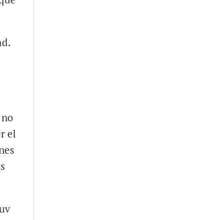
ad.
 no
r el
nes
os
suv