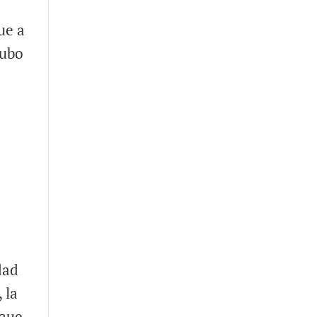
ue a
hubo
dad
 la
rque