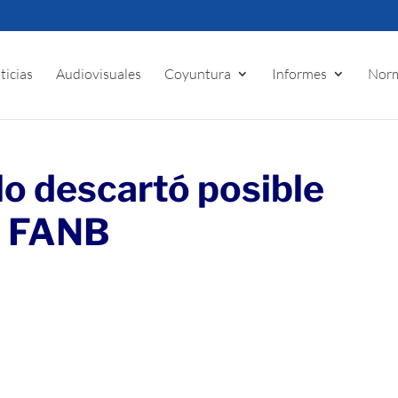
ticias
Audiovisuales
Coyuntura
Informes
Norm
o descartó posible
a FANB