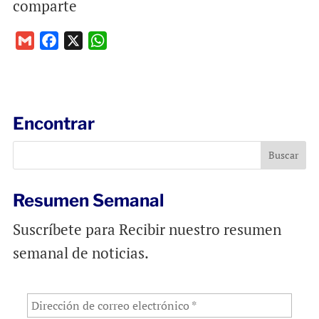
comparte
G
F
X
W
m
a
h
a
c
a
i
e
t
l
b
s
Encontrar
o
A
o
p
k
p
Resumen Semanal
Suscríbete para Recibir nuestro resumen
semanal de noticias.