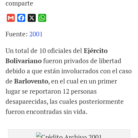
comparte
G
F
X
W
m
a
h
Fuente:
2001
a
c
a
i
e
t
Un total de 10 oficiales del
Ejército
l
b
s
o
A
Bolivariano
fueron privados de libertad
o
p
debido a que están involucrados con el caso
k
p
de
Barlovento
, en el cual en un primer
lugar se reportaron 12 personas
desaparecidas, las cuales posteriormente
fueron encontradas sin vida.