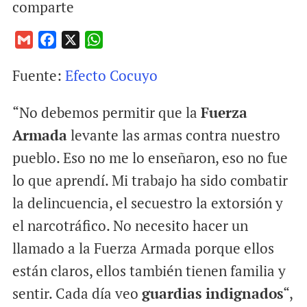
comparte
G
F
X
W
m
a
h
Fuente:
Efecto Cocuyo
a
c
a
i
e
t
“No debemos permitir que la
Fuerza
l
b
s
o
A
Armada
levante las armas contra nuestro
o
p
pueblo. Eso no me lo enseñaron, eso no fue
k
p
lo que aprendí. Mi trabajo ha sido combatir
la delincuencia, el secuestro la extorsión y
el narcotráfico. No necesito hacer un
llamado a la Fuerza Armada porque ellos
están claros, ellos también tienen familia y
sentir. Cada día veo
guardias indignados
“,