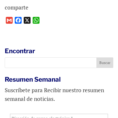
comparte
G
F
X
W
m
a
h
a
c
a
i
e
t
l
b
s
Encontrar
o
A
o
p
k
p
Resumen Semanal
Suscríbete para Recibir nuestro resumen
semanal de noticias.