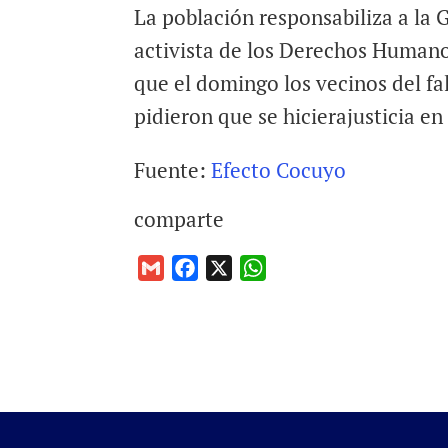
La población responsabiliza a la 
activista de los Derechos Humano
que el domingo los vecinos del fa
pidieron que se hicierajusticia en 
Fuente:
Efecto Cocuyo
comparte
G
F
X
W
m
a
h
a
c
a
i
e
t
l
b
s
o
A
o
p