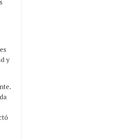
s
les
ad y
.
nte.
ada
a
ctó