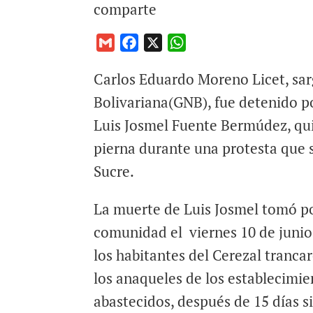
comparte
G
F
X
W
m
a
h
Carlos Eduardo Moreno Licet, sar
a
c
a
i
e
t
Bolivariana(GNB), fue detenido p
l
b
s
Luis Josmel Fuente Bermúdez, quie
o
A
pierna durante una protesta que s
o
p
Sucre.
k
p
La muerte de Luis Josmel tomó po
comunidad el viernes 10 de junio
los habitantes del Cerezal trancar
los anaqueles de los establecimie
abastecidos, después de 15 días si