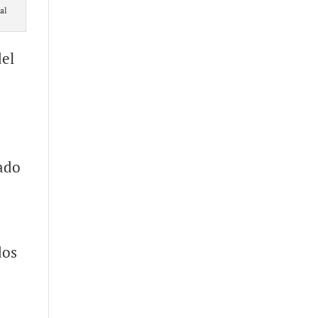
al
del
tado
dos
e