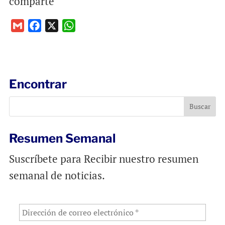
comparte
G
F
X
W
m
a
h
a
c
a
i
e
t
l
b
s
Encontrar
o
A
o
p
k
p
Resumen Semanal
Suscríbete para Recibir nuestro resumen
semanal de noticias.