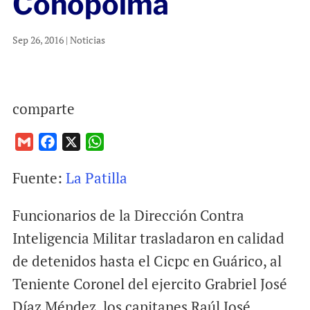
Conopoima
Sep 26, 2016
|
Noticias
comparte
G
F
X
W
m
a
h
Fuente:
La Patilla
a
c
a
i
e
t
Funcionarios de la Dirección Contra
l
b
s
o
A
Inteligencia Militar trasladaron en calidad
o
p
de detenidos hasta el Cicpc en Guárico, al
k
p
Teniente Coronel del ejercito Grabriel José
Díaz Méndez, los capitanes Raúl José