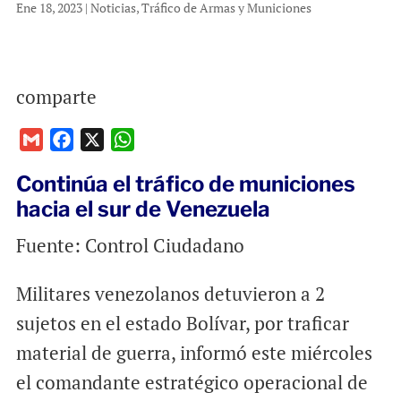
Ene 18, 2023
|
Noticias
,
Tráfico de Armas y Municiones
comparte
G
F
X
W
m
a
h
Continúa el tráfico de municiones
a
c
a
hacia el sur de Venezuela
i
e
t
l
b
s
Fuente: Control Ciudadano
o
A
o
p
Militares venezolanos detuvieron a 2
k
p
sujetos en el estado Bolívar, por traficar
material de guerra, informó este miércoles
el comandante estratégico operacional de