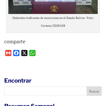
Detenidos traficantes de municiones en el Estado Bolívar- Foto:
Cortesía CEOFANB
comparte
G
F
X
W
m
a
h
a
c
a
i
e
t
l
b
s
Encontrar
o
A
o
p
k
p