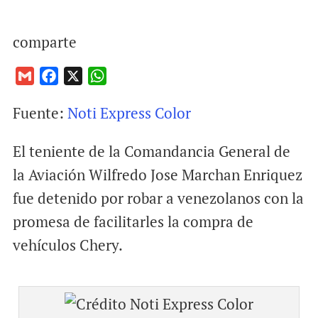
comparte
G
F
X
W
m
a
h
Fuente:
Noti Express Color
a
c
a
i
e
t
El teniente de la Comandancia General de
l
b
s
o
A
la Aviación Wilfredo Jose Marchan Enriquez
o
p
fue detenido por robar a venezolanos con la
k
p
promesa de facilitarles la compra de
vehículos Chery.