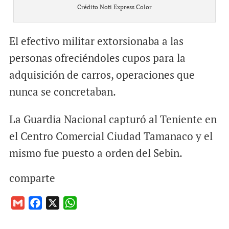
Crédito Noti Express Color
El efectivo militar extorsionaba a las
personas ofreciéndoles cupos para la
adquisición de carros, operaciones que
nunca se concretaban.
La Guardia Nacional capturó al Teniente en
el Centro Comercial Ciudad Tamanaco y el
mismo fue puesto a orden del Sebin.
comparte
G
F
X
W
m
a
h