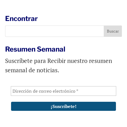
a
c
a
i
e
t
l
b
s
Encontrar
o
A
o
p
k
p
Resumen Semanal
Suscríbete para Recibir nuestro resumen
semanal de noticias.