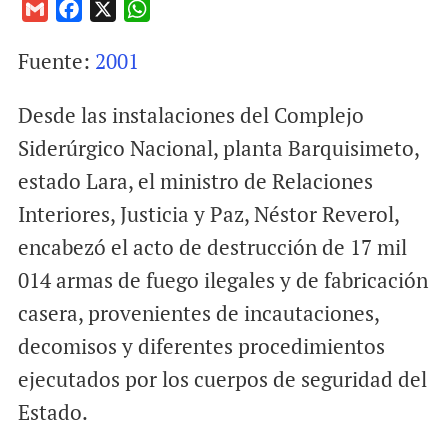
G
F
X
W
m
a
h
Fuente:
2001
a
c
a
i
e
t
Desde las instalaciones del Complejo
l
b
s
o
A
Siderúrgico Nacional, planta Barquisimeto,
o
p
estado Lara, el ministro de Relaciones
k
p
Interiores, Justicia y Paz, Néstor Reverol,
encabezó el acto de destrucción de 17 mil
014 armas de fuego ilegales y de fabricación
casera, provenientes de incautaciones,
decomisos y diferentes procedimientos
ejecutados por los cuerpos de seguridad del
Estado.