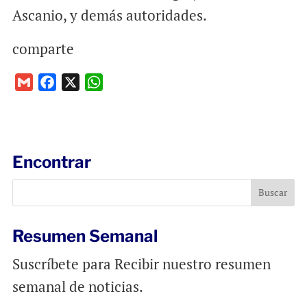
Ascanio, y demás autoridades.
comparte
G
F
X
W
m
a
h
a
c
a
i
e
t
l
b
s
Encontrar
o
A
o
p
k
p
Resumen Semanal
Suscríbete para Recibir nuestro resumen
semanal de noticias.