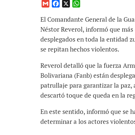
G
F
X
W
m
a
h
El Comandante General de la Gua
a
c
a
i
e
t
Néstor Reverol, informó que más 
l
b
s
desplegados en toda la entidad zu
o
A
se repitan hechos violentos.
o
p
k
p
Reverol detalló que la fuerza Ar
Bolivariana (Fanb) están despleg
patrullaje para garantizar la paz,
descartó toque de queda en la reg
En este sentido, informó que se h
determinar a los actores violent