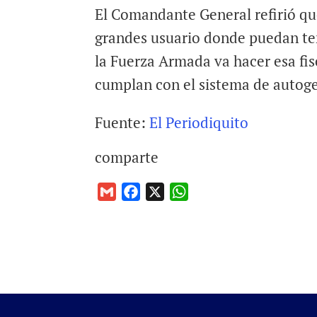
El Comandante General refirió que
grandes usuario donde puedan ten
la Fuerza Armada va hacer esa fis
cumplan con el sistema de autog
Fuente:
El Periodiquito
comparte
G
F
X
W
m
a
h
a
c
a
i
e
t
l
b
s
o
A
o
p