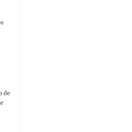
os
o de
ue