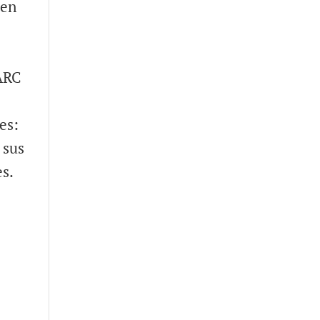
 en
FARC
es:
 sus
s.