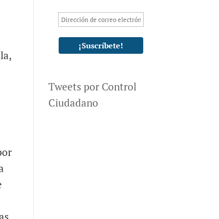
la,
Tweets por Control
Ciudadano
por
a
e
zas