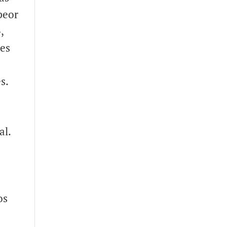
peor
,
nes
s.
al.
os