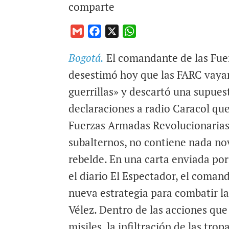
comparte
G
F
X
W
m
a
h
Bogotá.
El comandante de las Fuer
a
c
a
i
e
t
desestimó hoy que las FARC vaya
l
b
s
guerrillas» y descartó una supues
o
A
declaraciones a radio Caracol que
o
p
Fuerzas Armadas Revolucionarias
k
p
subalternos, no contiene nada no
rebelde. En una carta enviada po
el diario El Espectador, el coman
nueva estrategia para combatir la
Vélez. Dentro de las acciones qu
misiles, la infiltración de las tr