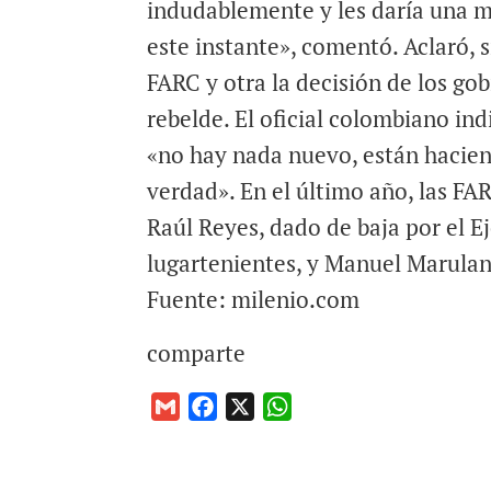
indudablemente y les daría una 
este instante», comentó. Aclaró, 
FARC y otra la decisión de los go
rebelde. El oficial colombiano in
«no hay nada nuevo, están hacie
verdad». En el último año, las FA
Raúl Reyes, dado de baja por el E
lugartenientes, y Manuel Marulan
Fuente: milenio.com
comparte
G
F
X
W
m
a
h
a
c
a