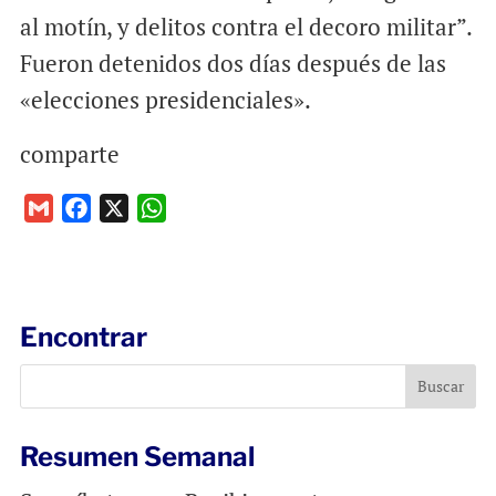
al motín, y delitos contra el decoro militar”.
Fueron detenidos dos días después de las
«elecciones presidenciales».
comparte
G
F
X
W
m
a
h
a
c
a
i
e
t
l
b
s
Encontrar
o
A
o
p
k
p
Resumen Semanal