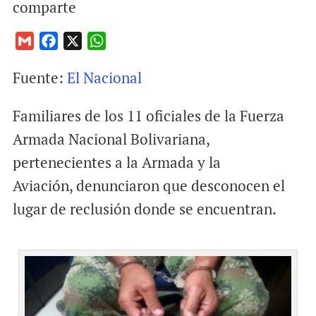
comparte
G
F
X
W
m
a
h
Fuente:
El Nacional
a
c
a
i
e
t
Familiares de los 11 oficiales de la Fuerza
l
b
s
o
A
Armada Nacional Bolivariana,
o
p
pertenecientes a la Armada y la
k
p
Aviación, denunciaron que desconocen el
lugar de reclusión donde se encuentran.