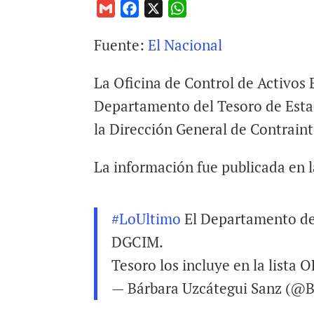
G
F
X
W
m
a
h
Fuente:
El Nacional
a
c
a
i
e
t
La Oficina de Control de Activos E
l
b
s
o
A
Departamento del Tesoro de Estad
o
p
la Dirección General de Contraint
k
p
La información fue publicada en 
#LoUltimo
El Departamento del
DGCIM.
Tesoro los incluye en la lista 
— Bárbara Uzcátegui Sanz (@