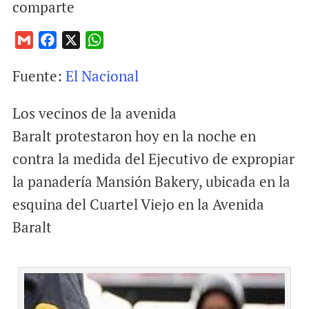
comparte
G
F
X
W
m
a
h
Fuente:
El Nacional
a
c
a
i
e
t
Los vecinos de la avenida
l
b
s
o
A
Baralt protestaron hoy en la noche en
o
p
contra la medida del Ejecutivo de expropiar
k
p
la panadería Mansión Bakery, ubicada en la
esquina del Cuartel Viejo en la Avenida
Baralt