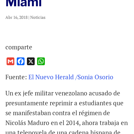
Miami
Abr 16, 2018
|
Noticias
comparte
G
F
X
W
m
a
h
Fuente:
El Nuevo Herald /Sonia Osorio
a
c
a
i
e
t
Un ex jefe militar venezolano acusado de
l
b
s
o
A
presuntamente reprimir a estudiantes que
o
p
se manifestaban contra el régimen de
k
p
Nicolás Maduro en el 2014, ahora trabaja en
una telenovela de una cadena hispana de