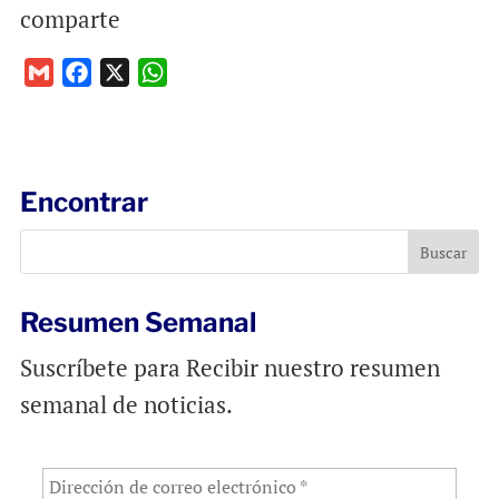
comparte
G
F
X
W
m
a
h
a
c
a
i
e
t
l
b
s
Encontrar
o
A
o
p
k
p
Resumen Semanal
Suscríbete para Recibir nuestro resumen
semanal de noticias.