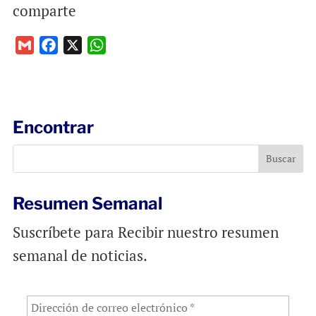
comparte
G
F
X
W
m
a
h
a
c
a
i
e
t
l
b
s
Encontrar
o
A
o
p
k
p
Resumen Semanal
Suscríbete para Recibir nuestro resumen
semanal de noticias.