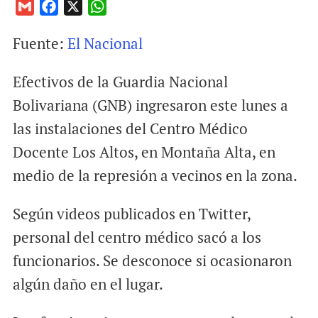
G
F
X
W
m
a
h
Fuente:
El Nacional
a
c
a
i
e
t
Efectivos de la Guardia Nacional
l
b
s
o
A
Bolivariana (GNB) ingresaron este lunes a
o
p
las instalaciones del Centro Médico
k
p
Docente Los Altos, en Montaña Alta, en
medio de la represión a vecinos en la zona.
Según videos publicados en Twitter,
personal del centro médico sacó a los
funcionarios. Se desconoce si ocasionaron
algún daño en el lugar.