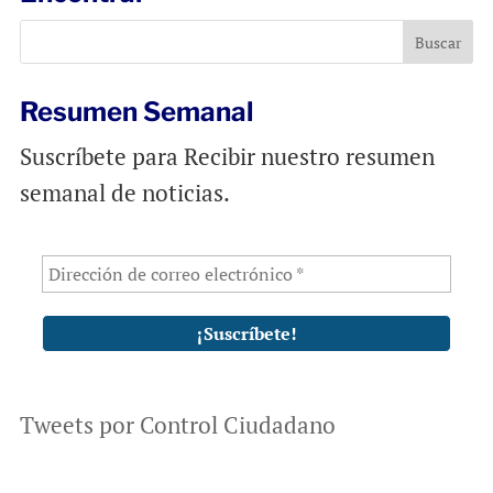
o
A
o
p
k
p
Resumen Semanal
Suscríbete para Recibir nuestro resumen
semanal de noticias.
Tweets por Control Ciudadano