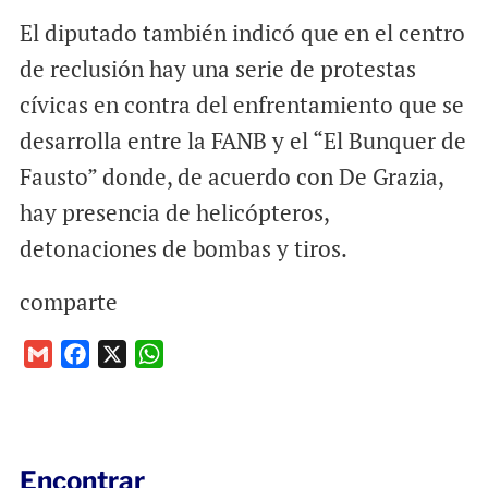
El diputado también indicó que en el centro
de reclusión hay una serie de protestas
cívicas en contra del enfrentamiento que se
desarrolla entre la FANB y el “El Bunquer de
Fausto” donde, de acuerdo con De Grazia,
hay presencia de helicópteros,
detonaciones de bombas y tiros.
comparte
G
F
X
W
m
a
h
a
c
a
i
e
t
l
b
s
Encontrar