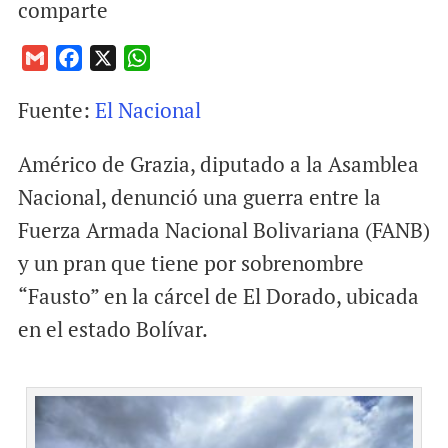
comparte
G
F
X
W
m
a
h
Fuente:
El Nacional
a
c
a
i
e
t
Américo de Grazia, diputado a la Asamblea
l
b
s
o
A
Nacional, denunció una guerra entre la
o
p
Fuerza Armada Nacional Bolivariana (FANB)
k
p
y un pran que tiene por sobrenombre
“Fausto” en la cárcel de El Dorado, ubicada
en el estado Bolívar.