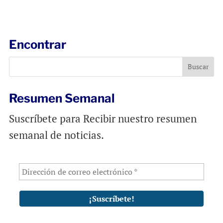
a
c
a
i
e
t
l
b
s
Encontrar
o
A
o
p
k
p
Resumen Semanal
Suscríbete para Recibir nuestro resumen
semanal de noticias.