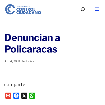
Denuncian a
Policaracas
Abr 4, 2008
|
Noticias
comparte
G
F
X
W
m
a
h