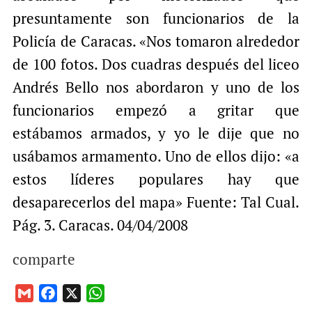
presuntamente son funcionarios de la
Policía de Caracas. «Nos tomaron alrededor
de 100 fotos. Dos cuadras después del liceo
Andrés Bello nos abordaron y uno de los
funcionarios empezó a gritar que
estábamos armados, y yo le dije que no
usábamos armamento. Uno de ellos dijo: «a
estos líderes populares hay que
desaparecerlos del mapa» Fuente: Tal Cual.
Pág. 3. Caracas. 04/04/2008
comparte
G
F
X
W
m
a
h