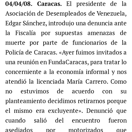
04/04/08. Caracas.
El presidente de la
a
c
a
i
e
t
Asociación de Desempleados de Venezuela,
l
b
s
Edgar Sánchez, introdujo una denuncia ante
o
A
la Fiscalía por supuestas amenazas de
o
p
muerte por parte de funcionarios de la
k
p
Policía de Caracas. «Ayer fuimos invitados a
una reunión en FundaCaracas, para tratar lo
concerniente a la economía informal y nos
atendió la licenciada María Carrero. Como
no estuvimos de acuerdo con su
planteamiento decidimos retirarnos porque
el mismo era excluyente». Denunció que
cuando salió del encuentro fueron
asediados por motorizados que