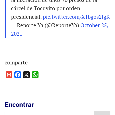
cárcel de Tocuyito por orden
presidencial.
pic.twitter.com/X1bgos2JgK
— Reporte Ya (@ReporteYa)
October 25,
2021
comparte
G
F
X
W
m
a
h
a
c
a
i
e
t
l
b
s
Encontrar
o
A
o
p