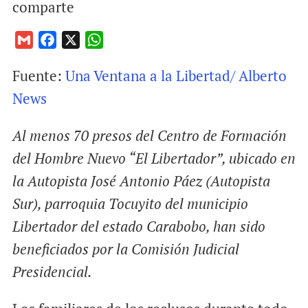
comparte
G
F
X
W
m
a
h
Fuente:
Una Ventana a la Libertad/
Alberto
a
c
a
i
e
t
News
l
b
s
o
A
Al menos 70 presos del Centro de Formación
o
p
del Hombre Nuevo “El Libertador”, ubicado en
k
p
la Autopista José Antonio Páez (Autopista
Sur), parroquia Tocuyito del municipio
Libertador del estado Carabobo, han sido
beneficiados por la Comisión Judicial
Presidencial.