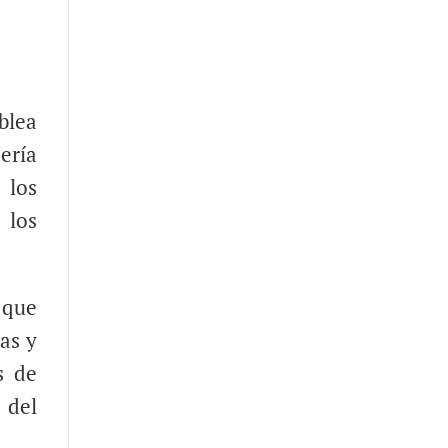
blea
ería
 los
 los
 que
as y
s de
 del