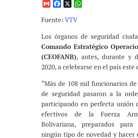
G
F
X
W
m
a
h
Fuente:
VTV
a
c
a
i
e
t
Los órganos de seguridad ciud
l
b
s
o
A
Comando Estratégico Operacio
o
p
(CEOFANB)
, antes, durante y 
k
p
2020, a celebrarse en el país est
“Más de 108 mil funcionarios de
de seguridad pasaron a la orde
participando en perfecta unión
efectivos de la Fuerza Arm
Bolivariana, preparados par
ningún tipo de novedad y hacer 