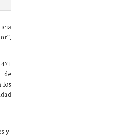
icia
or”,
 471
s de
 los
idad
es y