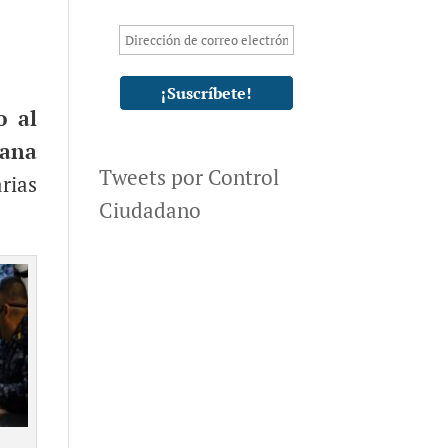
o al
iana
Tweets por Control
rias
Ciudadano