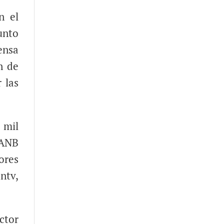
n el
unto
ensa
n de
 las
 mil
FANB
ores
antv,
ctor