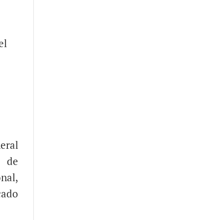
el
eral
o de
nal,
cado