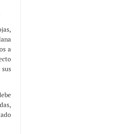
.
jas,
dana
os a
ecto
 sus
debe
das,
rtado