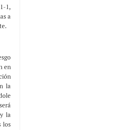
1-1,
as a
te.
esgo
n en
ción
n la
dole
será
y la
 los