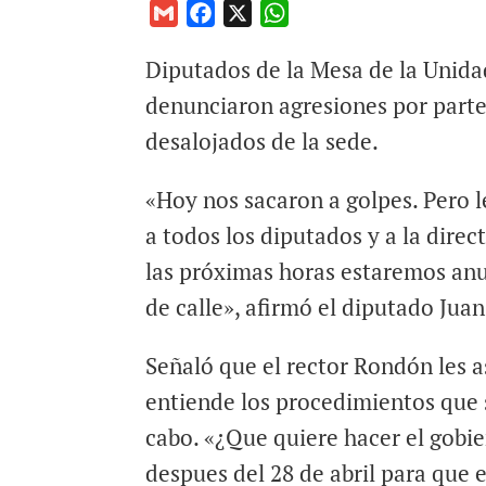
G
F
X
W
m
a
h
Diputados de la Mesa de la Unid
a
c
a
i
e
t
denunciaron agresiones por parte
l
b
s
desalojados de la sede.
o
A
o
p
«Hoy nos sacaron a golpes. Pero l
k
p
a todos los diputados y a la direc
las próximas horas estaremos an
de calle», afirmó el diputado Jua
Señaló que el rector Rondón les 
entiende los procedimientos que 
cabo. «¿Que quiere hacer el gobi
despues del 28 de abril para que 