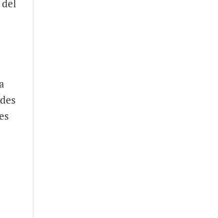
 del
a
ades
es