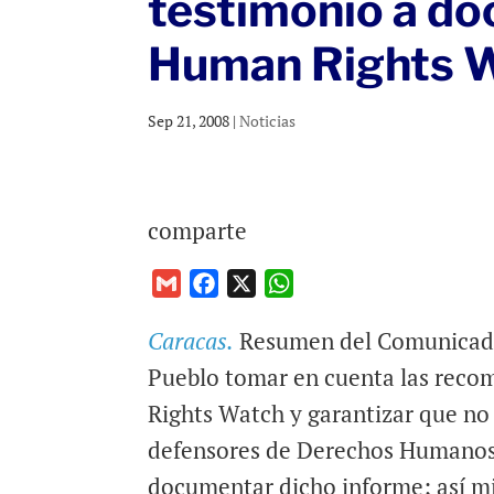
testimonio a do
Human Rights 
Sep 21, 2008
|
Noticias
comparte
G
F
X
W
m
a
h
Caracas.
Resumen del Comunicado:
a
c
a
i
e
t
Pueblo tomar en cuenta las reco
l
b
s
Rights Watch y garantizar que no 
o
A
defensores de Derechos Humanos 
o
p
documentar dicho informe; así mi
k
p