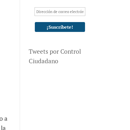
Tweets por Control
Ciudadano
l
o a
 la