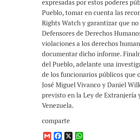
expresadas por estos poderes públ
Pueblo, tomar en cuenta las rec
Rights Watch y garantizar que no 
Defensores de Derechos Humanos 
violaciones a los derechos human
documentar dicho informe. Finalm
del Pueblo, adelante una investi
de los funcionarios públicos que 
José Miguel Vivanco y Daniel Wilk
previsto en la Ley de Extranjería 
Venezuela.
comparte
G
F
X
W