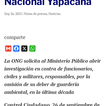
Nacional Yapacana
Sep 26, 2023
|
Notas de prensa
,
Noticias
comparte
G
F
X
W
m
a
h
La ONG solicita al Ministerio Público abrir
a
c
a
i
e
t
investigación en contra de funcionarios,
l
b
s
civiles y militares, responsables, por la
o
A
omisión de su deber de guardería
o
p
ambiental, en la última década
k
p
Control Ciudadano, 26 de septiembre de