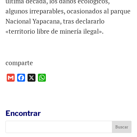
última década, los daños ecológicos,
algunos irreparables, ocasionados al parque
Nacional Yapacana, tras declararlo
«territorio libre de minería ilegal».
comparte
G
F
X
W
m
a
h
a
c
a
i
e
t
l
b
s
Encontrar
o
A
o
p
k
p