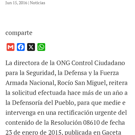
Jun 15, 2016
|
Noticias
comparte
G
F
X
W
m
a
h
La directora de la ONG Control Ciudadano
a
c
a
i
e
t
para la Seguridad, la Defensa y la Fuerza
l
b
s
Armada Nacional, Rocío San Miguel, reitera
o
A
la solicitud efectuada hace más de un año a
o
p
la Defensoría del Pueblo, para que medie e
k
p
intervenga en una rectificación urgente del
contenido de la Resolución 08610 de fecha
23 de enero de 2015, publicada en Gaceta