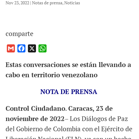
Nov 23, 2022
|
Notas de prensa
,
Noticias
comparte
G
F
X
W
m
a
h
Estas conversaciones se están llevando a
a
c
a
i
e
t
cabo en territorio venezolano
l
b
s
o
A
NOTA DE PRENSA
o
p
k
p
Control Ciudadano
.
Caracas, 23 de
noviembre de 2022
– Los Diálogos de Paz
del Gobierno de Colombia con el Ejército de