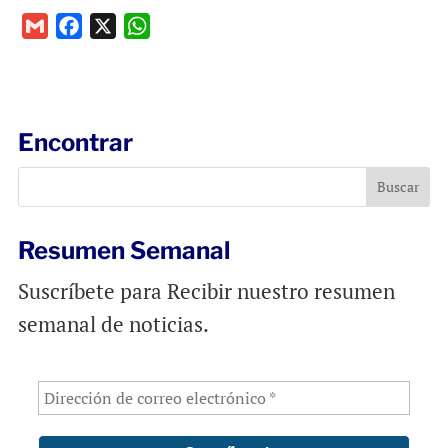
G
F
X
W
m
a
h
a
c
a
i
e
t
l
b
s
Encontrar
o
A
o
p
k
p
Resumen Semanal
Suscríbete para Recibir nuestro resumen
semanal de noticias.