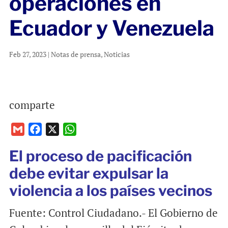
operaciones en
Ecuador y Venezuela
Feb 27, 2023
|
Notas de prensa
,
Noticias
comparte
G
F
X
W
m
a
h
El proceso de pacificación
a
c
a
i
e
t
debe evitar expulsar la
l
b
s
violencia a los países vecinos
o
A
o
p
Fuente: Control Ciudadano.- El Gobierno de
k
p