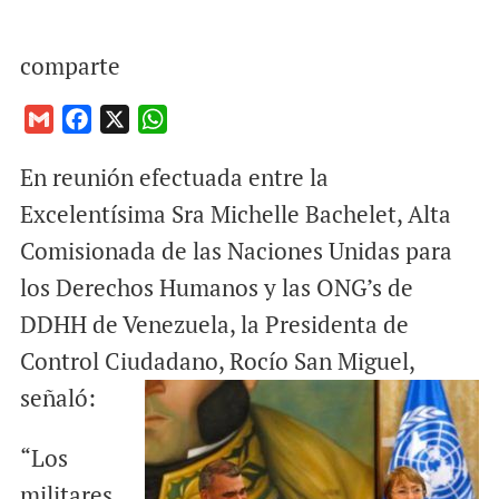
comparte
G
F
X
W
m
a
h
En reunión efectuada entre la
a
c
a
i
e
t
Excelentísima Sra Michelle Bachelet, Alta
l
b
s
Comisionada de las Naciones Unidas para
o
A
los Derechos Humanos y las ONG’s de
o
p
DDHH de Venezuela, la Presidenta de
k
p
Control Ciudadano, Rocío San Miguel,
señaló:
“Los
militares