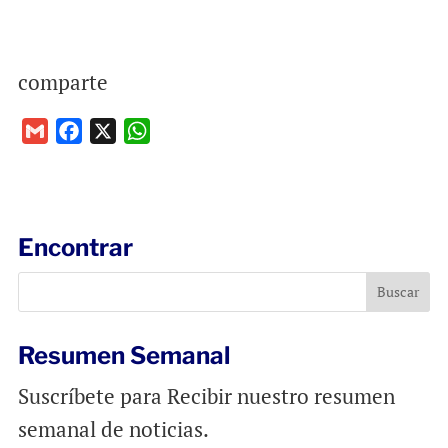
comparte
G
F
X
W
m
a
h
a
c
a
i
e
t
l
b
s
Encontrar
o
A
o
p
k
p
Resumen Semanal
Suscríbete para Recibir nuestro resumen
semanal de noticias.