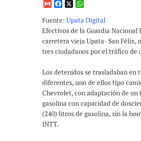
G
F
X
W
m
a
h
Fuente:
Upata Digital
a
c
a
i
e
t
Efectivos de la Guardia Nacional B
l
b
s
carretera vieja Upata- San Félix, 
o
A
tres ciudadanos por el tráfico de 
o
p
k
p
Los detenidos se trasladaban en t
diferentes, uno de ellos tipo cam
Chevrolet, con adaptación de un
gasolina con capacidad de doscie
(240) litros de gasolina, sin la h
INTT.