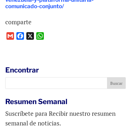
comunicado-conjunto/
comparte
G
F
X
W
m
a
h
a
c
a
i
e
t
l
b
s
Encontrar
o
A
o
p
k
p
Resumen Semanal
Suscríbete para Recibir nuestro resumen
semanal de noticias.