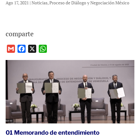
Ago 17, 2021
|
Noticias
,
Proceso de Diálogo y Negociación México
comparte
G
F
X
W
m
a
h
a
c
a
i
e
t
l
b
s
o
A
o
p
k
p
01 Memorando de entendimiento