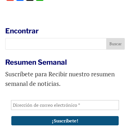
m
a
h
a
c
a
i
e
t
l
b
s
Encontrar
o
A
o
p
k
p
Resumen Semanal
Suscríbete para Recibir nuestro resumen
semanal de noticias.