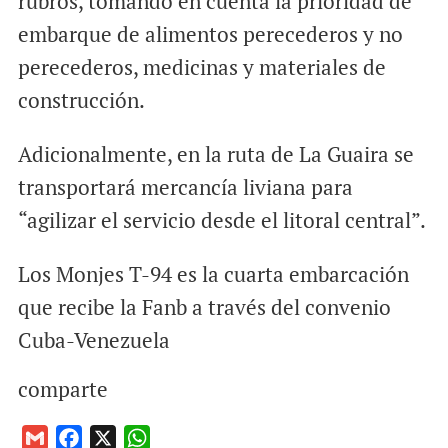
rubros, tomando en cuenta la prioridad de
embarque de alimentos perecederos y no
perecederos, medicinas y materiales de
construcción.
Adicionalmente, en la ruta de La Guaira se
transportará mercancía liviana para
“agilizar el servicio desde el litoral central”.
Los Monjes T-94 es la cuarta embarcación
que recibe la Fanb a través del convenio
Cuba-Venezuela
comparte
G
F
X
W