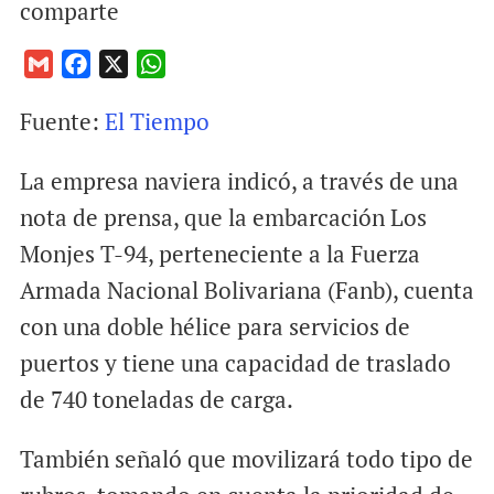
comparte
G
F
X
W
m
a
h
Fuente:
El Tiempo
a
c
a
i
e
t
La empresa naviera indicó, a través de una
l
b
s
o
A
nota de prensa, que la embarcación Los
o
p
Monjes T-94, perteneciente a la Fuerza
k
p
Armada Nacional Bolivariana (Fanb), cuenta
con una doble hélice para servicios de
puertos y tiene una capacidad de traslado
de 740 toneladas de carga.
También señaló que movilizará todo tipo de