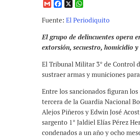
G
F
X
W
m
a
h
Fuente:
El Periodiquito
a
c
a
i
e
t
El grupo de delincuentes opera e
l
b
s
o
A
extorsión, secuestro, homicidio y
o
p
k
p
El Tribunal Militar 3° de Control
sustraer armas y municiones para 
Entre los sancionados figuran lo
tercera de la Guardia Nacional B
Alejos Piñeros y Edwin José Acost
sargento 1° Jaldiel Elías Pérez H
condenados a un año y ocho meses