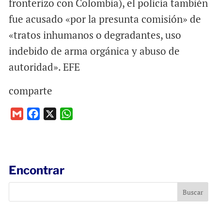
fronterizo con Colombia), el policía también
fue acusado «por la presunta comisión» de
«tratos inhumanos o degradantes, uso
indebido de arma orgánica y abuso de
autoridad». EFE
comparte
G
F
X
W
m
a
h
a
c
a
i
e
t
l
b
s
Encontrar
o
A
o
p
k
p