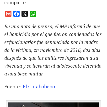
comparte
G
F
X
W
m
a
h
En una nota de prensa, el MP informó de que
a
c
a
i
e
t
el homicidio por el que fueron condenados los
l
b
s
exfuncionarios fue denunciado por la madre
o
A
de la víctima, en noviembre de 2016, dos días
o
p
después de que los militares ingresaran a su
k
p
vivienda y se llevarán al adolescente detenido
a una base militar
Fuente:
El Carabobeño