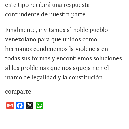
este tipo recibirá una respuesta
contundente de nuestra parte.
Finalmente, invitamos al noble pueblo
venezolano para que unidos como
hermanos condenemos la violencia en
todas sus formas y encontremos soluciones
al los problemas que nos aquejan en el
marco de legalidad y la constitución.
comparte
G
F
X
W
m
a
h
a
c
a
i
e
t