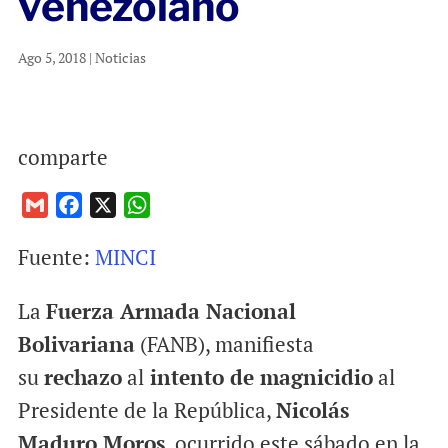
venezolano
Ago 5, 2018
|
Noticias
comparte
G
F
X
W
m
a
h
Fuente:
MINCI
a
c
a
i
e
t
La
Fuerza Armada Nacional
l
b
s
o
A
Bolivariana
(FANB), manifiesta
o
p
su
rechazo
al
intento de magnicidio
al
k
p
Presidente de la República,
Nicolás
Maduro Moros
, ocurrido este sábado en la