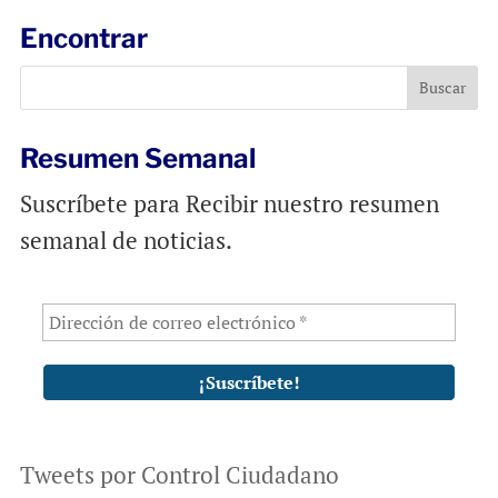
l
b
s
Encontrar
o
A
o
p
k
p
Resumen Semanal
Suscríbete para Recibir nuestro resumen
semanal de noticias.
Tweets por Control Ciudadano