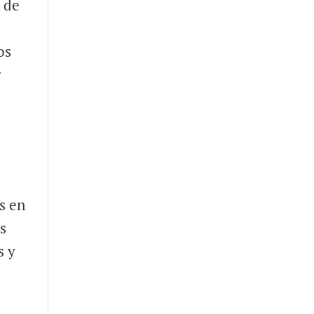
 de
os
r
s en
s
s y