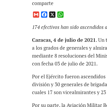
comparte
G
F
X
W
m
a
h
174 efectivos han sido ascendidos 
a
c
a
i
e
t
Caracas, 4 de julio de 2021
. Un 
l
b
s
o
A
a los grados de generales y almir
o
p
mediante 8 resoluciones del Minis
k
p
con fecha 03 de julio de 2021.
Por el Ejército fueron ascendidos 
división y 30 generales de brigada
cuales 17 son vicealmirantes y 23
Por su parte, la Aviación Militar B