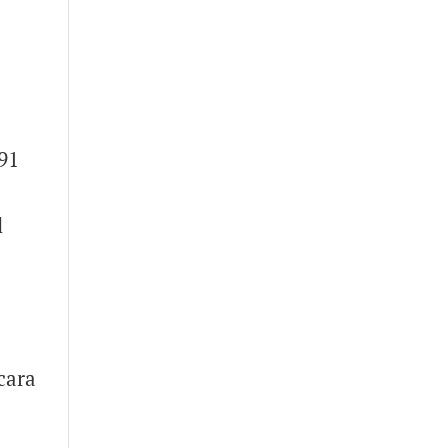
 91
l
cara