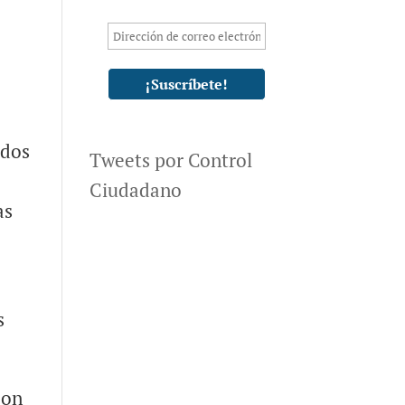
idos
Tweets por Control
Ciudadano
as
s
con