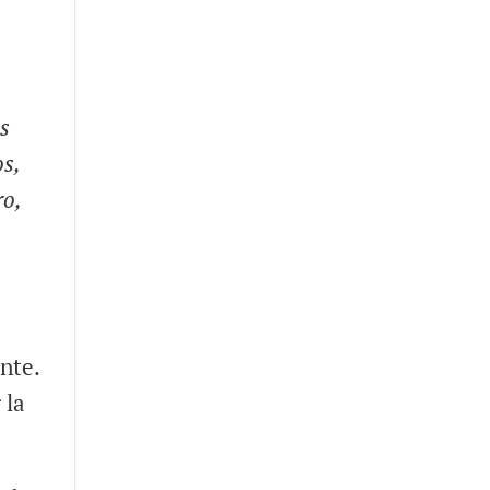
os
os,
ro,
nte.
 la