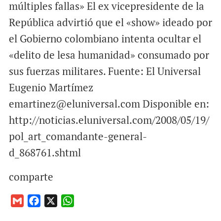
múltiples fallas» El ex vicepresidente de la
República advirtió que el «show» ideado por
el Gobierno colombiano intenta ocultar el
«delito de lesa humanidad» consumado por
sus fuerzas militares. Fuente: El Universal
Eugenio Martímez
emartinez@eluniversal.com Disponible en:
http://noticias.eluniversal.com/2008/05/19/
pol_art_comandante-general-
d_868761.shtml
comparte
G
F
X
W
m
a
h