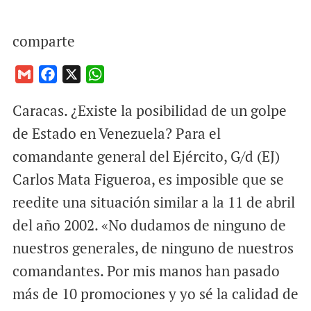
comparte
G
F
X
W
m
a
h
Caracas. ¿Existe la posibilidad de un golpe
a
c
a
i
e
t
de Estado en Venezuela? Para el
l
b
s
comandante general del Ejército, G/d (EJ)
o
A
Carlos Mata Figueroa, es imposible que se
o
p
reedite una situación similar a la 11 de abril
k
p
del año 2002. «No dudamos de ninguno de
nuestros generales, de ninguno de nuestros
comandantes. Por mis manos han pasado
más de 10 promociones y yo sé la calidad de