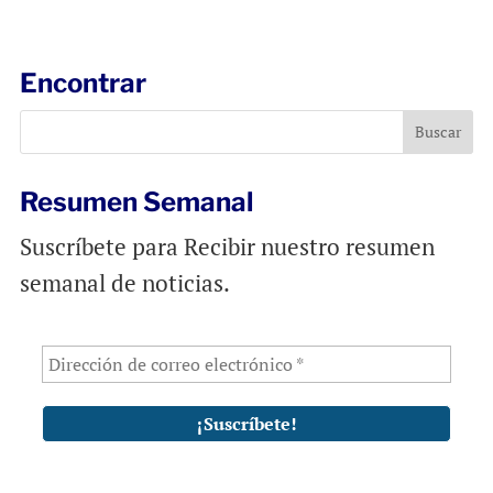
a
c
a
i
e
t
l
b
s
Encontrar
o
A
o
p
k
p
Resumen Semanal
Suscríbete para Recibir nuestro resumen
semanal de noticias.