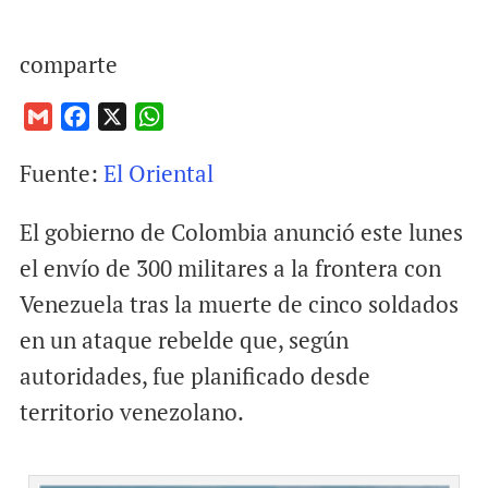
comparte
G
F
X
W
m
a
h
Fuente:
El Oriental
a
c
a
i
e
t
El gobierno de Colombia anunció este lunes
l
b
s
o
A
el envío de 300 militares a la frontera con
o
p
Venezuela tras la muerte de cinco soldados
k
p
en un ataque rebelde que, según
autoridades, fue planificado desde
territorio venezolano.