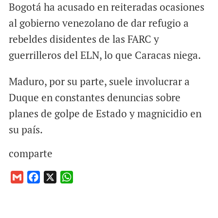
Bogotá ha acusado en reiteradas ocasiones
al gobierno venezolano de dar refugio a
rebeldes disidentes de las FARC y
guerrilleros del ELN, lo que Caracas niega.
Maduro, por su parte, suele involucrar a
Duque en constantes denuncias sobre
planes de golpe de Estado y magnicidio en
su país.
comparte
G
F
X
W
m
a
h
a
c
a
i
e
t