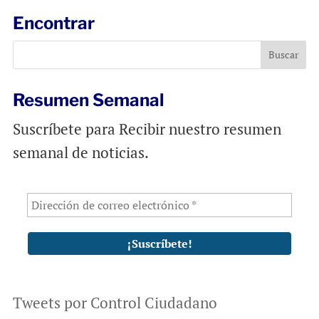
l
b
s
Encontrar
o
A
o
p
k
p
Resumen Semanal
Suscríbete para Recibir nuestro resumen
semanal de noticias.
Tweets por Control Ciudadano