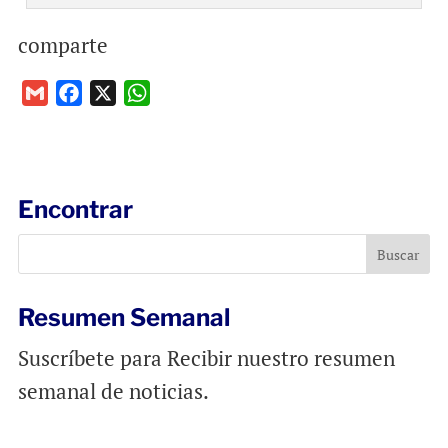
comparte
G
F
X
W
m
a
h
a
c
a
i
e
t
l
b
s
Encontrar
o
A
o
p
k
p
Resumen Semanal
Suscríbete para Recibir nuestro resumen
semanal de noticias.