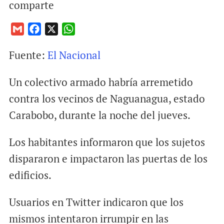
comparte
G
F
X
W
m
a
h
Fuente:
El Nacional
a
c
a
i
e
t
Un colectivo armado habría arremetido
l
b
s
o
A
contra los vecinos de Naguanagua, estado
o
p
Carabobo, durante la noche del jueves.
k
p
Los habitantes informaron que los sujetos
dispararon e impactaron las puertas de los
edificios.
Usuarios en Twitter indicaron que los
mismos intentaron irrumpir en las