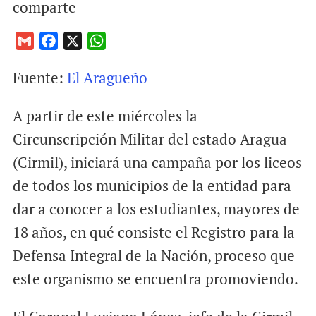
comparte
G
F
X
W
m
a
h
Fuente:
El Aragueño
a
c
a
i
e
t
A partir de este miércoles la
l
b
s
o
A
Circunscripción Militar del estado Aragua
o
p
(Cirmil), iniciará una campaña por los liceos
k
p
de todos los municipios de la entidad para
dar a conocer a los estudiantes, mayores de
18 años, en qué consiste el Registro para la
Defensa Integral de la Nación, proceso que
este organismo se encuentra promoviendo.