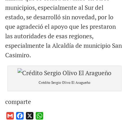
municipios, especialmente al Sur del
estado, se desarrolló sin novedad, por lo
que agradeció el apoyo que les prestaron
las autoridades de esas regiones,
especialmente la Alcaldía de municipio San
Casimiro.
Crédito Sergio Olivo El Aragueño
comparte
G
F
X
W
m
a
h