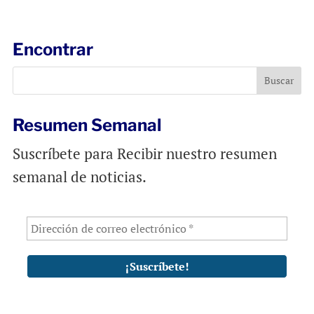
a
c
a
i
e
t
l
b
s
Encontrar
o
A
o
p
k
p
Resumen Semanal
Suscríbete para Recibir nuestro resumen
semanal de noticias.