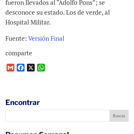
fueron llevados al “Adolfo Pons”; se
desconoce su estado. Los de verde, al
Hospital Militar.
Fuente:
Versión Final
comparte
G
F
X
W
m
a
h
a
c
a
i
e
t
l
b
s
Encontrar
o
A
o
p
k
p