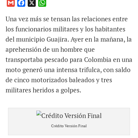
G
F
X
W
m
a
h
Una vez más se tensan las relaciones entre
a
c
a
i
e
t
los funcionarios militares y los habitantes
l
b
s
del municipio Guajira. Ayer en la mañana, la
o
A
aprehensión de un hombre que
o
p
transportaba pescado para Colombia en una
k
p
moto generó una intensa trifulca, con saldo
de cinco motorizados baleados y tres
militares heridos a golpes.
Crédito Versión Final