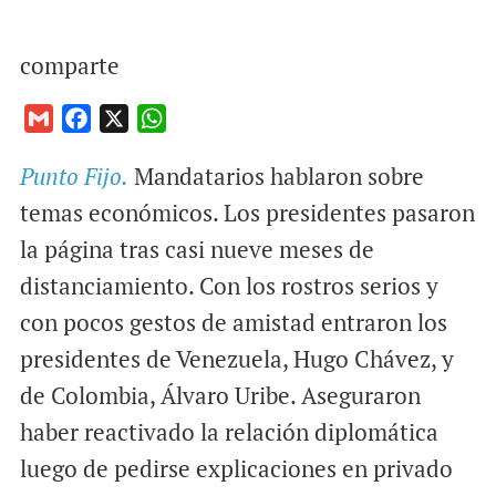
comparte
G
F
X
W
m
a
h
Punto Fijo.
Mandatarios hablaron sobre
a
c
a
i
e
t
temas económicos. Los presidentes pasaron
l
b
s
la página tras casi nueve meses de
o
A
distanciamiento. Con los rostros serios y
o
p
con pocos gestos de amistad entraron los
k
p
presidentes de Venezuela, Hugo Chávez, y
de Colombia, Álvaro Uribe. Aseguraron
haber reactivado la relación diplomática
luego de pedirse explicaciones en privado