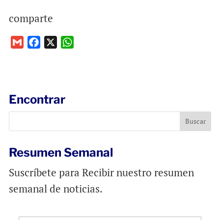
comparte
G
F
X
W
m
a
h
a
c
a
i
e
t
l
b
s
Encontrar
o
A
o
p
k
p
Resumen Semanal
Suscríbete para Recibir nuestro resumen
semanal de noticias.