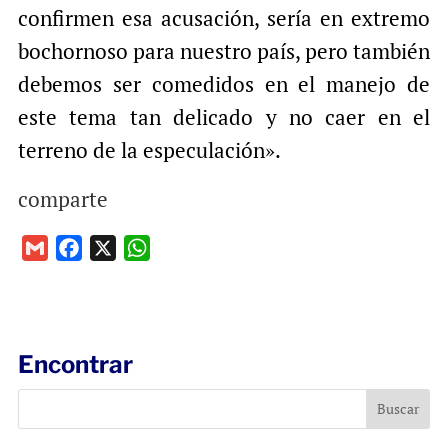
confirmen esa acusación, sería en extremo
bochornoso para nuestro país, pero también
debemos ser comedidos en el manejo de
este tema tan delicado y no caer en el
terreno de la especulación».
comparte
G
F
X
W
m
a
h
a
c
a
i
e
t
l
b
s
Encontrar
o
A
o
p
k
p