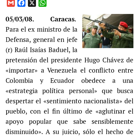
G
F
X
W
m
a
h
05/03/08. Caracas
.
a
c
a
i
e
t
Para el ex ministro de la
l
b
s
Defensa, general en jefe
o
A
(r) Raúl Isaías Baduel, la
o
p
pretensión del presidente Hugo Chávez de
k
p
«importar» a Venezuela el conflicto entre
Colombia y Ecuador obedece a una
«estrategia política personal» que busca
despertar el «sentimiento nacionalista» del
pueblo, con el fin último de «aglutinar el
apoyo popular que sabe sensiblemente
disminuido». A su juicio, sólo el hecho de