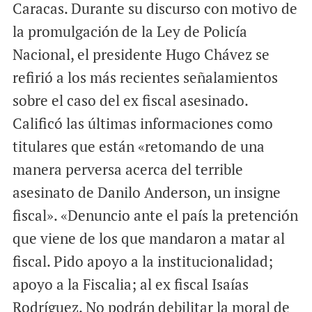
Caracas. Durante su discurso con motivo de
a
c
a
i
e
t
la promulgación de la Ley de Policía
l
b
s
Nacional, el presidente Hugo Chávez se
o
A
refirió a los más recientes señalamientos
o
p
sobre el caso del ex fiscal asesinado.
k
p
Calificó las últimas informaciones como
titulares que están «retomando de una
manera perversa acerca del terrible
asesinato de Danilo Anderson, un insigne
fiscal». «Denuncio ante el país la pretención
que viene de los que mandaron a matar al
fiscal. Pido apoyo a la institucionalidad;
apoyo a la Fiscalia; al ex fiscal Isaías
Rodríguez. No podrán debilitar la moral de