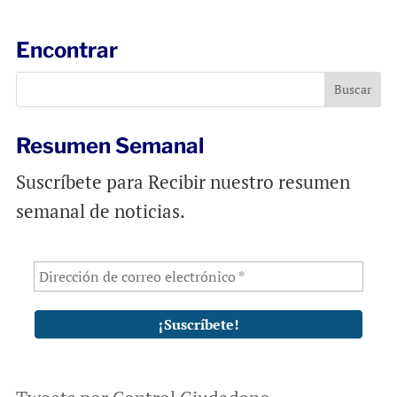
i
e
t
l
b
s
Encontrar
o
A
o
p
k
p
Resumen Semanal
Suscríbete para Recibir nuestro resumen
semanal de noticias.