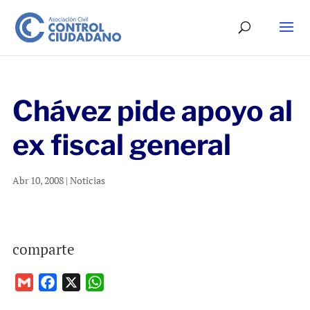
Chávez pide apoyo al
ex fiscal general
Abr 10, 2008
|
Noticias
comparte
G
F
X
W
m
a
h