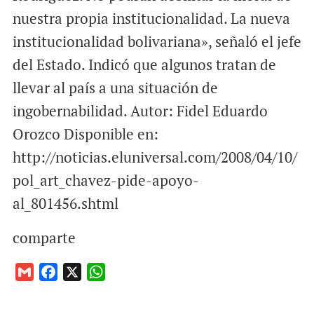
nuestra propia institucionalidad. La nueva
institucionalidad bolivariana», señaló el jefe
del Estado. Indicó que algunos tratan de
llevar al país a una situación de
ingobernabilidad. Autor: Fidel Eduardo
Orozco Disponible en:
http://noticias.eluniversal.com/2008/04/10/
pol_art_chavez-pide-apoyo-
al_801456.shtml
comparte
G
F
X
W
m
a
h
a
c
a